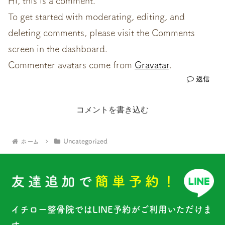
Hi, this is a comment.
To get started with moderating, editing, and
deleting comments, please visit the Comments
screen in the dashboard.
Commenter avatars come from
Gravatar
.
返信
コメントを書き込む
ホーム
Uncategorized
イチロー整骨院ではLINE予約がご利用いただけま